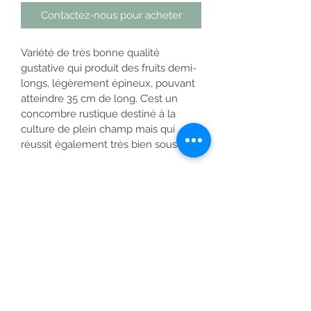
Contactez-nous pour acheter
Variété de très bonne qualité 
gustative qui produit des fruits demi-
longs, légèrement épineux, pouvant 
atteindre 35 cm de long. C’est un 
concombre rustique destiné à la 
culture de plein champ mais qui 
réussit également très bien sous abri.
CARACTERISTIQUES
TECHNIQUES
Type : Plante potagère 
Période de floraison : Ete 
Mois de récolte : Juillet à octobre 
Type de sol : Normal 
PEPINIERES BOUBAL
Exposition : Ensoleillée 