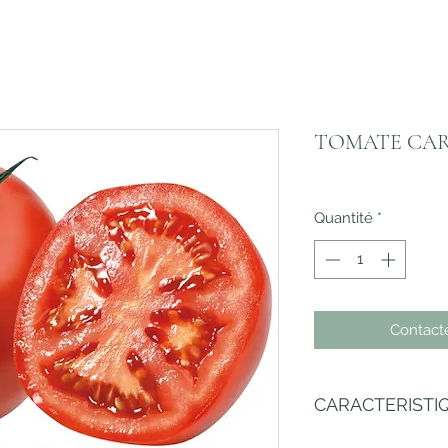
TOMATE CA
Quantité
*
Contact
CARACTERISTI
Type :
 Plante potag