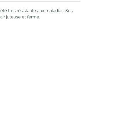
Période de floraiso
été très résistante aux maladies. Ses 
Mois de récolte : 
E
air juteuse et ferme.
Type de sol :
 Riche
Exposition :
 Ensole