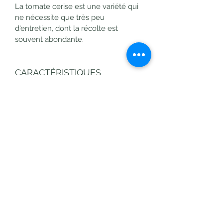
La tomate cerise est une variété qui 
ne nécessite que très peu 
d'entretien, dont la récolte est 
souvent abondante.
CARACTÉRISTIQUES
TECHNIQUES
Type :
 Plante potagère 
Période de floraison :
 Printemps / 
Début été
Mois de récolte : 
Ete
PEPINIERES BOUBAL
Type de sol : 
Léger, assez riche
Exposition :
 Ensoleillée 
FREDERIC
boubalf34@gmail.com